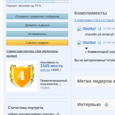
Портрет заполнен на 79 %
Комплименты
Отправить приватное сообщение
2 комплиментов в гостевой 
Добавить в друзья
Olushka)
(отвеча
Игнорировать
спасибо за оплату!)
Olushka)
(отвеча
Сделать подарок
💋
Совместная покупка: сбор предоплаты,
« Комментарий отр
раздачи
Вы не авторизованы! Чтоб
популярность:
1545 место
рейтинг
14925
?
Метки лидеров
Привилегированный
пользователь
4
уровня
Интервью
Статистика портрета:
сейчас просматривают портрет - 0