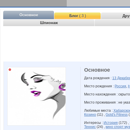
Основное
Блог
( 3 )
Дру
Шпионаж
Основное
Дата рождения :
13 Декаб
Место рождения :
Россия
,
Н
Место нахождения : скрыто
Место проживания : не ука
Любимые места :
Хабарско
Козино
(11) ,
Gold's Fitness
(
Интересы :
История
(172) ,
Теннис
(24) ,
кино спорт му