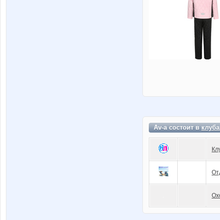
Av-a состоит в
клуба
Кл
От
Ох