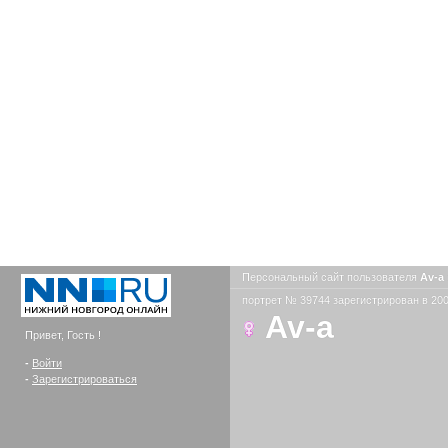
Персональный сайт пользователя
Av-a
портрет № 39744 зарегистрирован в 200
Av-a
Привет, Гость !
-
Войти
-
Зарегистрироваться